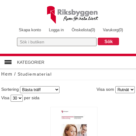
Skapa konto
Logga in
Önskelista
(0)
Varukorg
(0)
KATEGORIER
Hem
/
Studiematerial
FLAGGOR & SKYLTAR
Sortering
Visa som
STUDIEMATERIAL
Visa
per sida
BOENDE
EXTERNINFORMATION
BONUM