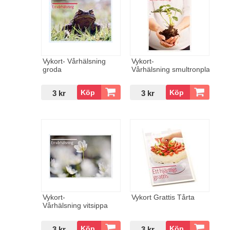
Vykort- Vårhälsning
Vykort-
groda
Vårhälsning smultronplanta
3 kr
3 kr
Vykort-
Vykort Grattis Tårta
Vårhälsning vitsippa
3 kr
3 kr