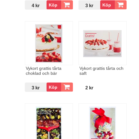
4 kr
3 kr
Vykort grattis tårta
Vykort grattis tårta och
choklad och bär
saft
3 kr
2 kr