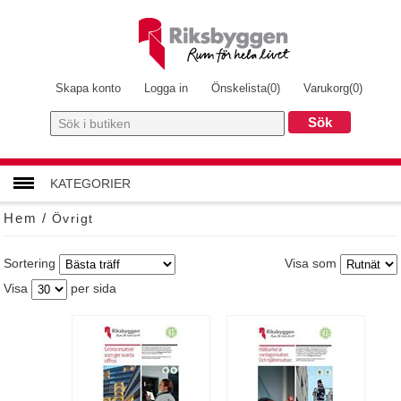
Skapa konto
Logga in
Önskelista
(0)
Varukorg
(0)
KATEGORIER
Hem
/
Övrigt
FLAGGOR & SKYLTAR
Sortering
Visa som
STUDIEMATERIAL
Visa
per sida
BOENDE
EXTERNINFORMATION
BONUM