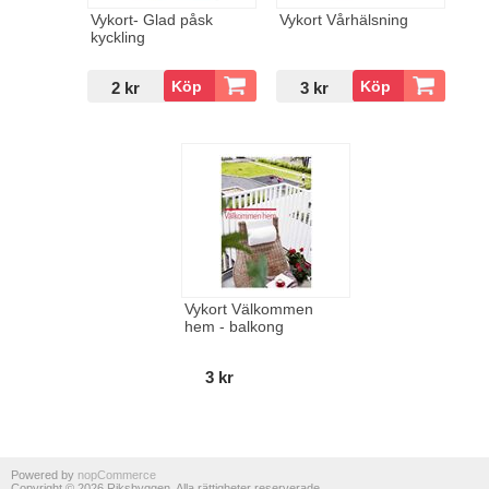
Vykort- Glad påsk
Vykort Vårhälsning
kyckling
2 kr
3 kr
Vykort Välkommen
hem - balkong
3 kr
Powered by
nopCommerce
Copyright © 2026 Riksbyggen. Alla rättigheter reserverade.