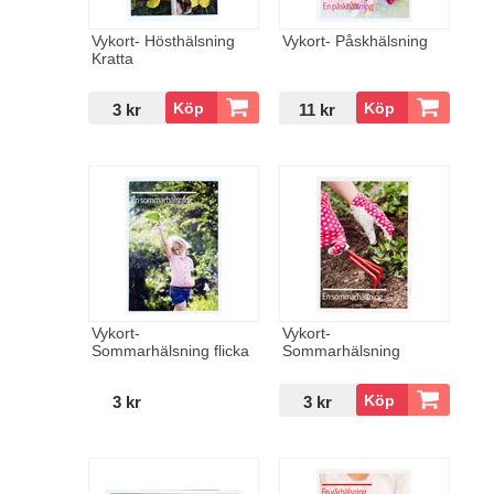
Vykort- Hösthälsning
Vykort- Påskhälsning
Kratta
3 kr
11 kr
Vykort-
Vykort-
Sommarhälsning flicka
Sommarhälsning
plantering
3 kr
3 kr