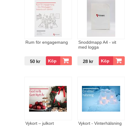
Rum för engagemang
Snoddmapp A4 - vit
med logga
50 kr
28 kr
Vykort – julkort
Vykort - Vinterhälsning