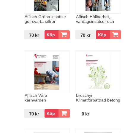
FÖRVALTNING
Affisch Gröna insatser
Affisch Hållbarhet,
ger svarta siffror
vardagsinsatser och
ÖVRIGT
hjälteinsatser
70 kr
70 kr
Affisch Våra
Broschyr
kärnvärden
Klimatförbättrad betong
70 kr
0 kr