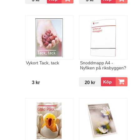
Vykort Tack, tack
Snoddmapp A4 -
Nyfiken på riksbyggen?
3 kr
20 kr